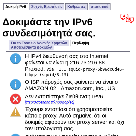
Δοκιμή IPv6
Συχνές Ερωτήσεις
Καθρέφτες
στατιστικά
Δοκιμάστε την IPv6
συνδεσιμότητά σας.
Για το Γραφείο Αρωγής Χρηστών
Περίληψη
Αποτελέσματα Δοκιμών
Η IPv4 διεύθυνσή σας στο Internet
φαίνεται να είναι η 216.73.216.88
Proxied,
Via: 1.1 squid-proxy-5b96dc6d46-
bdqqz (squid/6.13)
Ο ISP πάροχός σας φαίνεται να είναι ο
AMAZON-02 - Amazon.com, Inc., US
Δεν εντοπίστηκε διεύθυνση IPv6
[περισσότερες πληροφορίες]
Έχουμε εντοπίσει ότι χρησιμοποιείτε
κάποιο proxy. Αυτό σημαίνει ότι οι
δοκιμές αφορούν τον proxy server και όχι
τον υπολογιστή σας.