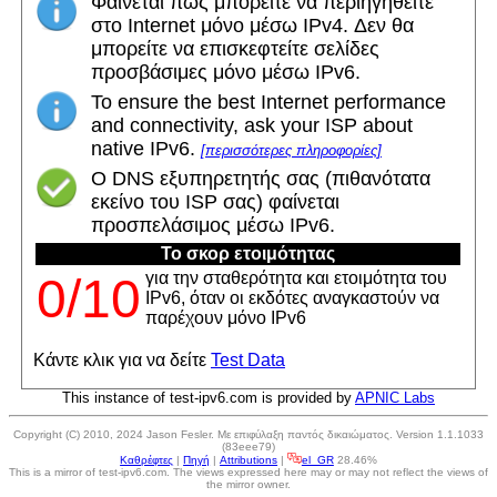
Φαίνεται πως μπορείτε να περιηγηθείτε
στο Internet μόνο μέσω IPv4. Δεν θα
μπορείτε να επισκεφτείτε σελίδες
προσβάσιμες μόνο μέσω IPv6.
To ensure the best Internet performance
and connectivity, ask your ISP about
native IPv6.
[περισσότερες πληροφορίες]
Ο DNS εξυπηρετητής σας (πιθανότατα
εκείνο του ISP σας) φαίνεται
προσπελάσιμος μέσω IPv6.
Το σκορ ετοιμότητας
για την σταθερότητα και ετοιμότητα του
0/10
IPv6, όταν οι εκδότες αναγκαστούν να
παρέχουν μόνο IPv6
Κάντε κλικ για να δείτε
Test Data
This instance of test-ipv6.com is provided by
APNIC Labs
Copyright (C) 2010, 2024 Jason Fesler. Με επιφύλαξη παντός δικαιώματος. Version 1.1.1033
(83eee79)
Καθρέφτες
|
Πηγή
|
Attributions
|
el_GR
28.46%
This is a mirror of test-ipv6.com. The views expressed here may or may not reflect the views of
the mirror owner.